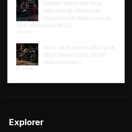
Comment rédiger une pièce
explicative de l’absence de
changement de titulaire sans se
faire retoquer par l’ANTS ?
48 views
Qui se cache derrière LBC France
SAS et pourquoi cette société
pilote Leboncoin ?
45 views
Explorer