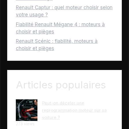
Renault Captur : quel moteur choisir selon
votre usage ?
Fiabilité Renault Mégane 4 : moteurs à
choisir et pièges
Renault Scénic : fiabilité, moteurs à
choisir et pièges
Articles populaires
Peut-on déceler une
reprogrammation moteur sur sa
voiture ?
273 views