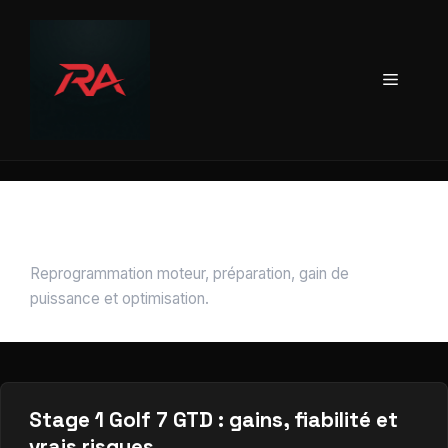
Aller
au
contenu
Menu
Reprogrammation
Reprogrammation moteur, préparation, gain de
puissance et optimisation.
Stage 1 Golf 7 GTD : gains, fiabilité et
vrais risques