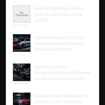
Quel Fiat 500X moteur à éviter
avant de signer pour ce SUV
urbain ?
210 views
Fiabilité Volkswagen T-Cross :
quels moteurs faut-il vraiment
éviter avant d’acheter ?
193 views
Combien coûte une
reprogrammation moteur Mégane
4 et est-ce vraiment rentable ?
156 views
Quel Kia Picanto modèle à éviter
avant de craquer pour cette