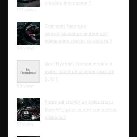
citadine d’occasion ?
137 views
Comment faire une
reprogrammation moteur soi-
même sans casser sa voiture ?
94 views
Quel Hyundai Tucson modèle à
éviter avant de craquer pour ce
SUV ?
83 views
Pourquoi choisir un calculateur
MaxxECU pour piloter son moteur
préparé ?
51 views